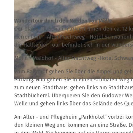
Wandertour durch den Norden von Mölln.
Der blaue Till-Schuh markiert Ihnen den ca. 12 
Herrenland - Alter Frachtweg - Hotel Schwanenh
die Hälfte der Tour befindet sich in der wunde
Mölln - Waldhof - Alter Frachtweg -Hotel Schwa
Vom Bahnhof gehen Sie über die Ampel und gehe
entlang. Nun gehen Sie in einen schmalen Weg 
© Thomas Ebelt
zum neuen Stadthaus, gehen links am Stadthaus
Stadtbücherei. Überqueren Sie den Gudower Weg.
Welle und gehen links über das Gelände des Que
Am Alten- und Pflegeheim „Parkhotel“ vorbei k
den kleinen Weg und kommen an eine Straße. Di
in den Wald. Sie kommen auf die Hermannsquelle 