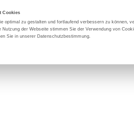
 uns
t Cookies
turpark und
e optimal zu gestalten und fortlaufend verbessern zu können, v
weltzentrum
re Nutzung der Webseite stimmen Sie der Verwendung von Cooki
lten Sie in unserer Datenschutzbestimmung.
uelles
derverein
jekte
operationen
t anpacken
eise