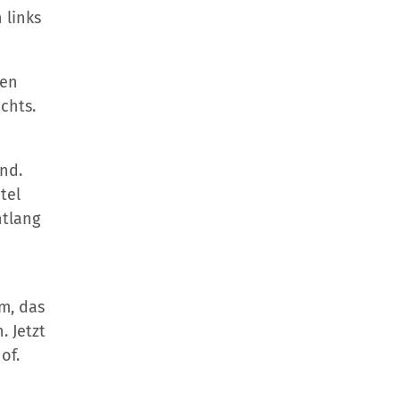
 links
sen
chts.
nd.
tel
ntlang
m, das
. Jetzt
of.