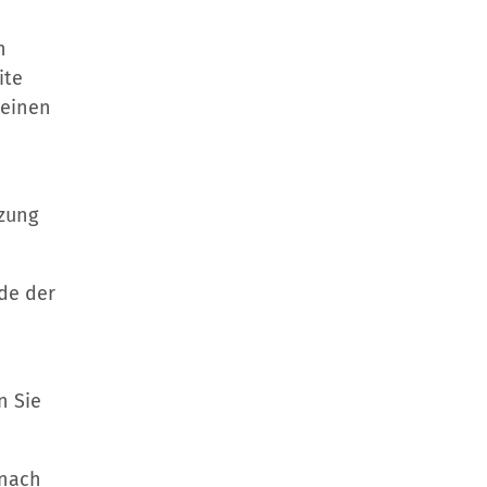
n
ite
 einen
zung
de der
n Sie
 nach