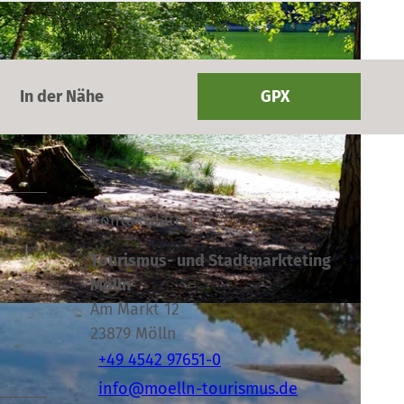
In der Nähe
GPX
Kontaktdaten
Tourismus- und Stadtmarkteting
Mölln
Am Markt 12
23879
Mölln
+49 4542 97651-0
info@moelln-tourismus.de