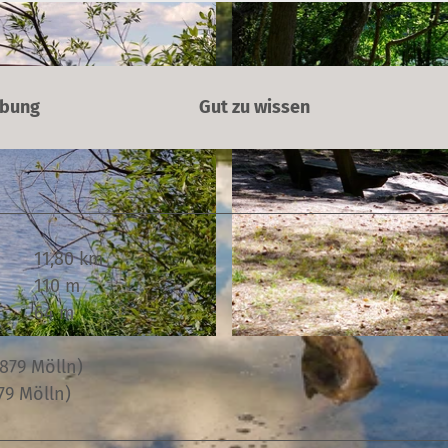
ibung
Gut zu wissen
11,80 km
110 m
64 m
© Johannes Richter |
CC-BY-SA
3879 Mölln)
79 Mölln)