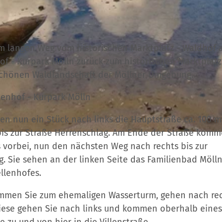
km langen Weg vom historischen Marktplatz - Waldhof 
of - Kurpark Mölln zurück zum historischen Marktplatz
rschönen Waldlandschaft der Möllner Umgebung.
nenhof - Kurpark Mölln
n nun ein Stück nach links die Hauptstraße ca. 100 
bis zur Straße Herrenschlag. Am Ende der Straße komm
 vorbei, nun den nächsten Weg nach rechts bis zur
 Sie sehen an der linken Seite das Familienbad Möll
llenhofes.
ommen Sie zum ehemaligen Wasserturm, gehen nach rec
ese gehen Sie nach links und kommen oberhalb eines
zu und von hier in die Villenstraße.