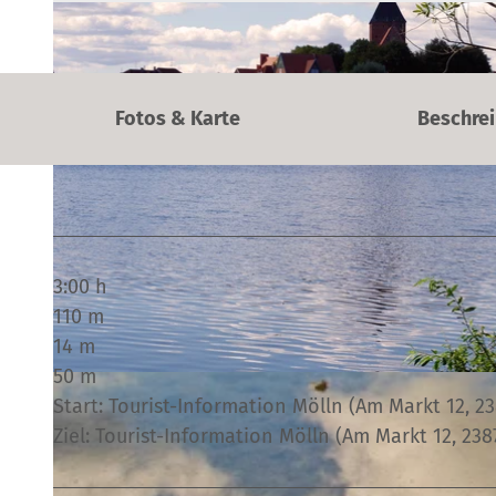
Fotos & Karte
Beschre
3:00 h
110 m
14 m
50 m
© Johannes Richter |
CC-BY-SA
Start: Tourist-Information Mölln (Am Markt 12, 2
Ziel: Tourist-Information Mölln (Am Markt 12, 238