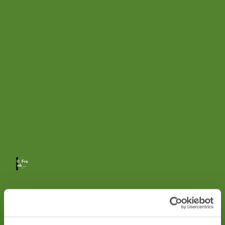
Tiere
der
Nacht
© Fra
nk He
cker
Von Ausländern,
Neubürgern und
Alteingesessenen