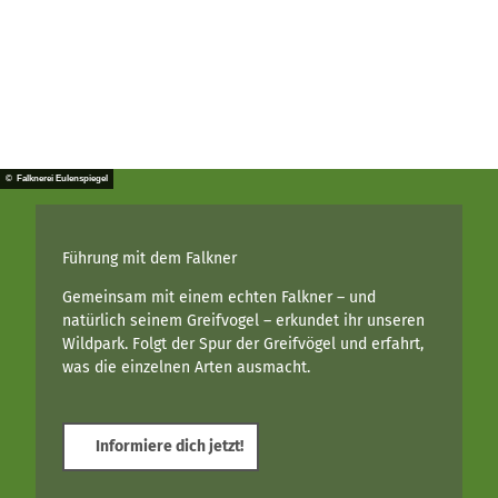
© Jo
hann
es Plo
tzki/L
andsc
hafts
© Falknerei Eulenspiegel
abent
euer
Niedrigseilparcours
Führung mit dem Falkner
Gemeinsam mit einem echten Falkner – und
natürlich seinem Greifvogel – erkundet ihr unseren
Wildpark. Folgt der Spur der Greifvögel und erfahrt,
was die einzelnen Arten ausmacht.
Informiere dich jetzt!