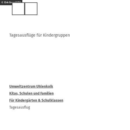
Z
© Erik Gross/UZU
u
Suche
m
I
n
h
Tagesausflüge für Kindergruppen
a
l
t
Umweltzentrum Uhlenkolk
Kitas, Schulen und Familien
Für Kindergärten & Schulklassen
Tagesausflug