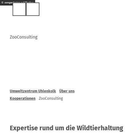
Z
© congerdesign auf Pixabay
u
Suche
m
I
n
h
ZooConsulting
a
l
t
Umweltzentrum Uhlenkolk
Über uns
Kooperationen
ZooConsulting
Expertise rund um die Wildtierhaltung