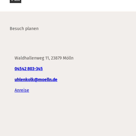
© NUN
Besuch planen
Waldhallenweg 11, 23879 Mölln
04542 803-345
uhlenkolk@moelln.de
Anreise
F
Y
I
a
o
n
c
u
s
e
t
t