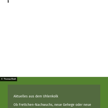
k Gro
ss/UZ
U
Naturerlebnistag
So vielfältig wie die Natur ist unser Aktionstag.
© Thomas Ebelt
Aktuelles aus dem Uhlenkolk
Ob Frettchen-Nachwuchs, neue Gehege oder neue