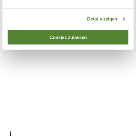
Details zeigen
Cookies zulassen
© Eri
k Gro
ss/UZ
U
Veranstaltungskalender
Bei uns gibt es verschiedenste Veranstaltungen – stöbere hier, ob etwas fü
© Eri