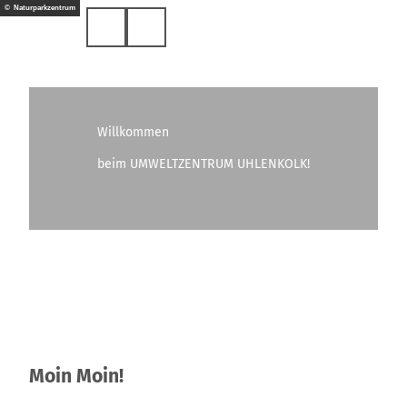
Z
© Naturparkzentrum
EN
u
Suche
m
I
n
h
a
Willkommen
l
t
beim UMWELTZENTRUM UHLENKOLK!
Moin Moin!