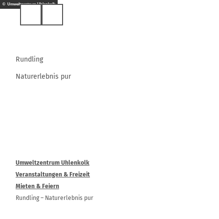
Z
© Umweltzentrum Uhlenkolk
u
Suche
m
I
n
h
Rundling
a
Naturerlebnis pur
l
t
Umweltzentrum Uhlenkolk
Veranstaltungen & Freizeit
Mieten & Feiern
Rundling – Naturerlebnis pur