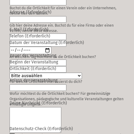
Buchst du die Örtlichkeit für einen Verein oder ein Unternehmen,
Adresse
(Erforderlich)
nenne hier den Namen.
Gib hier deine Adresse ein. Buchst du für eine Firma oder einen
E-Mail
(Erforderlich)
Verein, nenne diese Adresse.
Telefon
(Erforderlich)
Datum der Veranstaltung
(Erforderlich)
Dauer der Veranstaltung
An welchem Tag möchtest du die Örtlichkeit buchen?
Beginn der Veranstaltung
Örtlichkeit
(Erforderlich)
Anlass der Veranstaltung
Für welche Örtlichkeit interessierst du dich?
Wofür möchtest du die Örtlichkeit buchen? Für gemeinnützige
Organisationen, pädagogische und kulturelle Veranstaltungen gelten
Deine Nachricht
(Erforderlich)
ermäßigte Entgelte.
Datenschutz-Check
(Erforderlich)