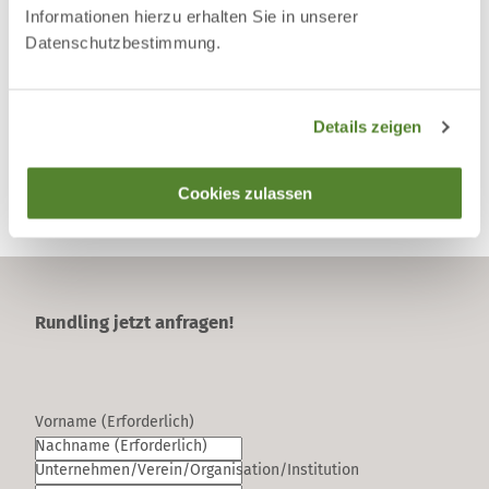
Informationen hierzu erhalten Sie in unserer
Datenschutzbestimmung.
Details zeigen
© U
© 
mwelt
mwel
Cookies zulassen
zentr
zent
um U
um 
hlenk
hlen
olk
ol
Rundling jetzt anfragen!
Vorname
(Erforderlich)
Nachname
(Erforderlich)
Unternehmen/Verein/Organisation/Institution