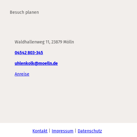
Besuch planen
Waldhallenweg 11, 23879 Mölln
04542 803-345
uhlenkolk@moelln.de
Anreise
F
Y
I
a
o
n
c
u
s
e
t
t
b
u
a
o
b
g
o
e
r
Kontakt
Impressum
Datenschutz
k
a