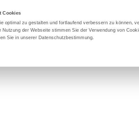
 uns
t Cookies
turpark und
e optimal zu gestalten und fortlaufend verbessern zu können, v
weltzentrum
re Nutzung der Webseite stimmen Sie der Verwendung von Cooki
lten Sie in unserer Datenschutzbestimmung.
uelles
derverein
jekte
operationen
t anpacken
eise