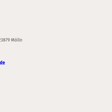
23879 Mölln
.de