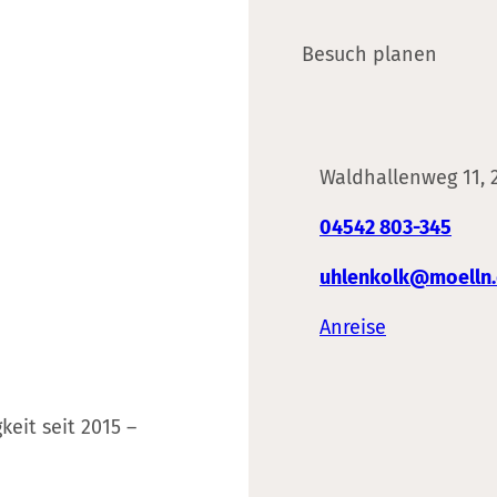
Besuch planen
Waldhallenweg 11, 
04542 803-345
uhlenkolk@moelln
Anreise
keit seit 2015 –
F
Y
I
a
o
n
c
u
s