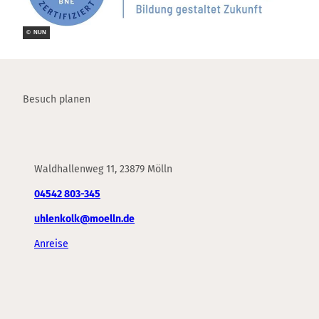
© NUN
Besuch planen
Waldhallenweg 11, 23879 Mölln
04542 803-345
uhlenkolk@moelln.de
Anreise
F
Y
I