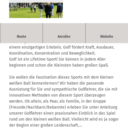
© Golf-Club Gut Grambek e.V. |
CC-BY-SA
Golf vereint packenden Sport, Freizeitspaß mit Freunden
Route
Anrufen
Website
und der ganzen Familie, Natur, Technik und Lebensfreude zu
einem einzigartigen Erlebnis. Golf fördert Kraft, Ausdauer,
Koordination, Konzentration und Beweglichkeit.
Golf ist ein Lifetime-Sport! Sie können in jedem Alter
beginnen und schon die Kleinsten haben großen Spaß.
Sie wollen die Faszination dieses Sports mit dem kleinen
weißen Ball kennenlernen? Wir haben die passende
Ausrüstung für Sie und sympathische Golflehrer, die sie mit
innovativen Methoden von diesem Sport überzeugen
werden. Ob allein, als Paar, als Familie, in der Gruppe
(Freunde/Nachbarn/Bekannte) erleben Sie unter Anleitung
unserer Golflehrer einen praxisnahen Einblick in das Spiel
rund um den kleinen weißen Ball. Vielleicht wird es ja sogar
der Beginn einer großen Leidenschaft….