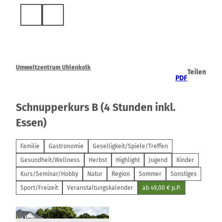
Z
u
Suche
m
I
n
h
a
Umweltzentrum Uhlenkolk
Teilen
l
PDF
t
Schnupperkurs B (4 Stunden inkl.
Essen)
Familie
Gastronomie
Geselligkeit/Spiele/Treffen
Gesundheit/Wellness
Herbst
Highlight
Jugend
Kinder
Kurs/Seminar/Hobby
Natur
Region
Sommer
Sonstiges
Sport/Freizeit
Veranstaltungskalender
ab 49,00 € p.P.