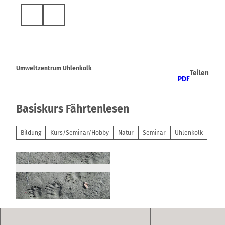
Z
u
Suche
m
I
n
h
a
Umweltzentrum Uhlenkolk
Teilen
l
PDF
t
Basiskurs Fährtenlesen
Bildung
Kurs/Seminar/Hobby
Natur
Seminar
Uhlenkolk
© Wildniswissen |
CC-BY-NC