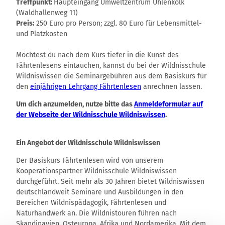
Treffpunkt:
Haupteingang Umweltzentrum Uhlenkolk
(Waldhallenweg 11)
Preis:
250 Euro pro Person; zzgl. 80 Euro für Lebensmittel-
und Platzkosten
Möchtest du nach dem Kurs tiefer in die Kunst des
Fährtenlesens eintauchen, kannst du bei der Wildnisschule
Wildniswissen die Seminargebühren aus dem Basiskurs für
den
einjährigen Lehrgang Fährtenlesen
anrechnen lassen.
Um dich anzumelden, nutze bitte das
Anmeldeformular auf
der Webseite der Wildnisschule Wildniswissen
.
Ein Angebot der Wildnisschule Wildniswissen
Der Basiskurs Fährtenlesen wird von unserem
Kooperationspartner Wildnisschule Wildniswissen
durchgeführt. Seit mehr als 30 Jahren bietet Wildniswissen
deutschlandweit Seminare und Ausbildungen in den
Bereichen Wildnispädagogik, Fährtenlesen und
Naturhandwerk an. Die Wildnistouren führen nach
Skandinavien, Osteuropa, Afrika und Nordamerika. Mit dem